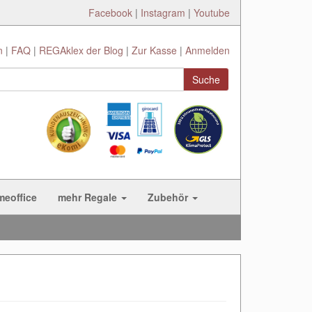
Facebook
|
Instagram
|
Youtube
n
FAQ
REGAklex der Blog
Zur Kasse
Anmelden
Suche
meoffice
mehr Regale
Zubehör