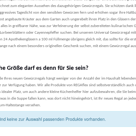
ichnet zum eleganten Aussehen des dazugehörigen Gewürzregals. Sie schützen dank 
aggressives Tageslicht von den sensiblen Gewürzen fern und erhöhen sogar ihre Haltb
lbst angebaute Kräuter aus dem Garten auch ungerebelt ihren Platz in den Gläsern 
 alles in greifbarer Nähe, was zur Verfeinerung der selbst zubereiteten kulinarisch
 Lorbeerblättern oder Cayennepfeffer suchen. Bei unserem Universal Gewürzregal mit 
 24 Apothekengläsern a 100 ml Füllmenge übrigens gleich mit, das sollte für die erst
lange nach einem besonders originellen Geschenk suchen, mit einem Gewürzregal aus 
he Größe darf es denn für Sie sein?
ße Ihres neuen Gewürzregals hängt weniger von der Anzahl der im Haushalt lebenden
r zur Verfügung haben. Wir alle Produkte von REGAflex sind selbstverständlich auch u
n idealer Platz, um auch andere kleine Küchenhelfer hier aufzubewahren, die Sie be
was in die Suppe fallen kann, was dort nicht hineingehört, ist Ihr neues Regal an je
um-Haltestange versehen.
sind keine zur Auswahl passenden Produkte vorhanden.