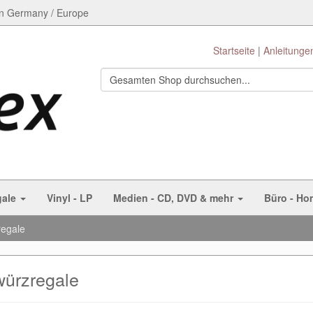
n Germany / Europe
Startseite
Anleitunge
gale
Vinyl - LP
Medien - CD, DVD & mehr
Büro - Ho
egale
ürzregale