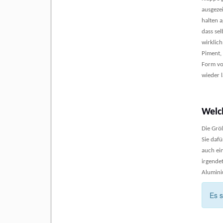
ausgeze
halten 
dass se
wirklich
Piment,
Form von
wieder 
Welc
Die Grö
Sie dafü
auch ei
irgendet
Alumini
Es 