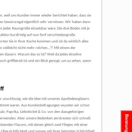
, weil uns Kunden immer wieder berichtet haben, dass sie
ates Gewürzregal eigentlich sehr vermissen. Wir haben dann
n jeder Raumgröße einsetzbar wäre. Die drei Böden mit je
duktion kurzfristig auf nun fünf verschiedengroße
orten Sie in Ihrer Küche kommen und ob da wirklich alles
ten vielleicht nicht mehr reichen…?! Mit einem der
n dauern. Warum das so ist? Weil da jedes einzelne
och griffbereit ist und ein Blick genügt, um zu sehen, wann
iff
er unschlüssig, wie die Idee mit unseren Apothekengläsern
stimmt waren. Aus Kundenbefragungen wussten wir schon
alz, Paprika, Liebstöckel & Co. von den dazugehörigen
Beratung
verwenden. Aber unsere Bedenken zerstreuten sich schnell,
zenden Flacons, mit denen gleich zwei Fliegen mit einer
Übersichtlichkeit und passen mit ihrer betonten Schlichtheit