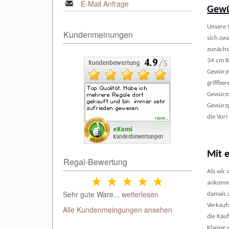
E-Mail Anfrage
Gewü
Unsere 
Kundenmeinungen
sich zwa
zunächs
34 cm Br
Gewürzr
griffber
Gewürzr
Gewürzgl
die Vor
Mit 
Regal-Bewertung
Als wir 
ankomme
Sehr gute Ware...
weiterlesen
damals 
Verkauf
Alle Kundenmeingungen ansehen
die Käu
Klappe 