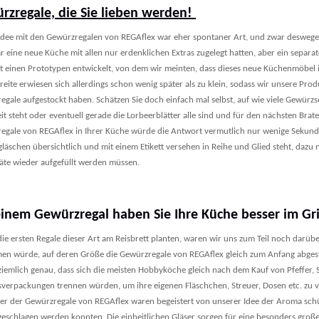
rzregale, die Sie lieben werden!
Idee mit den Gewürzregalen von REGAflex war eher spontaner Art, und zwar deswegen
r eine neue Küche mit allen nur erdenklichen Extras zugelegt hatten, aber ein separ
t einen Prototypen entwickelt, von dem wir meinten, dass dieses neue Küchenmöbel i
eite erwiesen sich allerdings schon wenig später als zu klein, sodass wir unsere Pro
egale aufgestockt haben. Schätzen Sie doch einfach mal selbst, auf wie viele Gewürzs
eit steht oder eventuell gerade die Lorbeerblätter alle sind und für den nächsten Bra
egale von REGAflex in Ihrer Küche würde die Antwort vermutlich nur wenige Sekunde
äschen übersichtlich und mit einem Etikett versehen in Reihe und Glied steht, dazu n
räte wieder aufgefüllt werden müssen.
einem Gewürzregal haben Sie Ihre Küche besser im Gr
die ersten Regale dieser Art am Reisbrett planten, waren wir uns zum Teil noch darüb
n würde, auf deren Größe die Gewürzregale von REGAflex gleich zum Anfang abge
ziemlich genau, dass sich die meisten Hobbyköche gleich nach dem Kauf von Pfeffer, S
sverpackungen trennen würden, um ihre eigenen Fläschchen, Streuer, Dosen etc. zu 
fer der Gewürzregale von REGAflex waren begeistert von unserer Idee der Aroma schüt
geschlagen werden konnten. Die einheitlichen Gläser sorgen für eine besonders große 