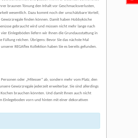
ihrer braunen Tönung den Inhalt vor Geschmacksverlusten,
arkeit wesentlich. Dazu kommt noch der unschätzbare Vorteil,
der Gewürzregale finden können. Damit haben Hobbyköche
en Genüsse gebraucht wird und müssen nicht mehr lange nach
vier Einlegeböden liefern wir Ihnen die Grundausstattung in
e Füllung reichen. Übrigens: Bevor Sie das nächste Mal
unserer REGAflex Kollektion haben Sie es bereits gefunden.
 Personen oder „Mitesser“ ab, sondern mehr vom Platz, den
nsere Gewürzregale jederzeit erweiterbar. Sie sind allerdings
im Kochen brauchen könnten. Und damit Ihnen auch nicht
dem Einlegeboden vorn und hinten mit einer dekorativen