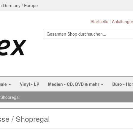
n Germany / Europe
Startseite
Anleitunge
gale
Vinyl - LP
Medien - CD, DVD & mehr
Büro - Ho
 Shopregal
se / Shopregal