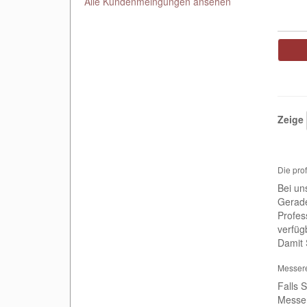
Alle Kundenmeingungen ansehen
Zeige
Die pro
Bei un
Gerade
Profes
verfüg
Damit 
Messere
Falls 
Messer