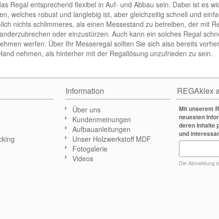
 das Regal entsprechend flexibel in Auf- und Abbau sein. Dabei ist es w
den, welches robust und langlebig ist, aber gleichzeitig schnell und ei
ßlich nichts schlimmeres, als einen Messestand zu betreiben, der mit Re
anderzubrechen oder einzustürzen. Auch kann ein solches Regal schnell
ehmen werfen. Über Ihr Messeregal sollten Sie sich also bereits vor
 Hand nehmen, als hinterher mit der Regallösung unzufrieden zu sein.
Information
REGAklex a
Mit unserem R
Über uns
neuesten Info
Kundenmeinungen
deren Inhalte 
Aufbauanleitungen
und interessa
cking
Unser Holzwerkstoff MDF
Fotogalerie
n
Videos
Die Abmeldung ist