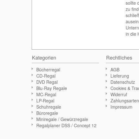
sollte
zu fin
schlie
ausein
Untern
in die
Kategorien
Rechtliches
Bücherregal
AGB
CD-Regal
Lieferung
DVD Regal
Datenschutz
Blu-Ray Regale
Cookies & Tra
MC-Regal
Widerruf
LP-Regal
Zahlungsarte
Schuhregale
Impressum
Büroregale
Miniregale / Gewürzregale
Regalplaner DSS / Concept 12