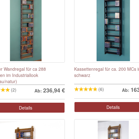
er Wandregal für ca 288
Kassettenregal für ca. 200 MCs i
en im Industriallook
schwarz
au/natur)
16
(6)
236,94
€
(2)
Ab:
Ab:
Details
Details