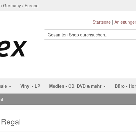
n Germany / Europe
Startseite
Anleitunge
gale
Vinyl - LP
Medien - CD, DVD & mehr
Büro - Ho
al
Regal