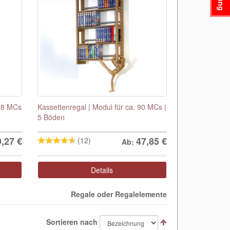
288 MCs
Kassettenregal | Modul für ca. 90 MCs |
5 Böden
9,27
€
47,85
€
(12)
Ab:
Details
Regale oder Regalelemente
Sortieren nach