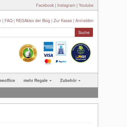
Facebook
|
Instagram
|
Youtube
n
FAQ
REGAklex der Blog
Zur Kasse
Anmelden
Suche
meoffice
mehr Regale
Zubehör