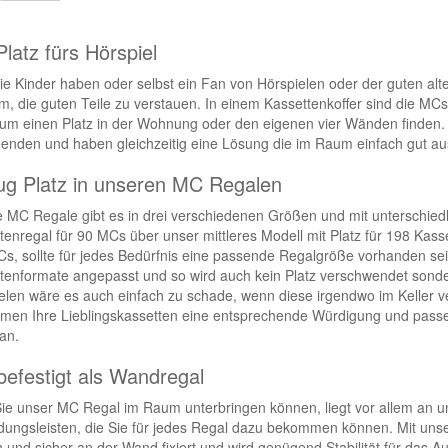
Platz fürs Hörspiel
Sie Kinder haben oder selbst ein Fan von Hörspielen oder der guten alte
m, die guten Teile zu verstauen. In einem Kassettenkoffer sind die MC
um einen Platz in der Wohnung oder den eigenen vier Wänden finden
enden und haben gleichzeitig eine Lösung die im Raum einfach gut au
g Platz in unseren MC Regalen
 MC Regale gibt es in drei verschiedenen Größen und mit unterschi
tenregal für 90 MCs über unser mittleres Modell mit Platz für 198 Kass
s, sollte für jedes Bedürfnis eine passende Regalgröße vorhanden sein
tenformate angepasst und so wird auch kein Platz verschwendet sonde
elen wäre es auch einfach zu schade, wenn diese irgendwo im Keller 
en Ihre Lieblingskassetten eine entsprechende Würdigung und passen 
an.
befestigt als Wandregal
ie unser MC Regal im Raum unterbringen können, liegt vor allem an 
dungsleisten, die Sie für jedes Regal dazu bekommen können. Mit uns
h und sicher an der Wand fixiert und wird genügend Stabilität für das 