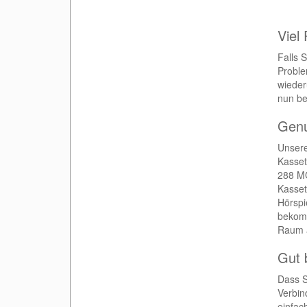
Viel 
Falls 
Proble
wieder
nun be
Genu
Unsere
Kasset
288 MC
Kasset
Hörspi
bekomm
Raum 
Gut 
Dass S
Verbin
einfac