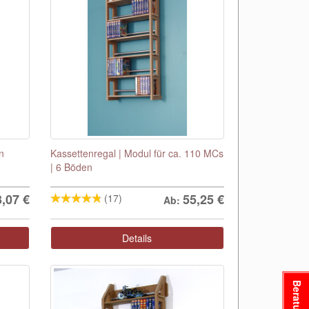
n
Kassettenregal | Modul für ca. 110 MCs
| 6 Böden
3,07
€
55,25
€
(17)
Ab:
Details
Beratung