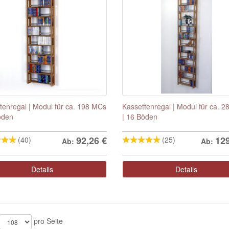
tenregal | Modul für ca. 198 MCs
Kassettenregal | Modul für ca. 
öden
| 16 Böden
92,26
€
12
(40)
(25)
Ab:
Ab:
Details
Details
pro Seite