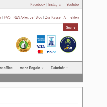
Facebook
|
Instagram
|
Youtube
n
FAQ
REGAklex der Blog
Zur Kasse
Anmelden
Suche
meoffice
mehr Regale
Zubehör