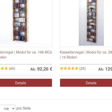
tenregal | Modul für ca. 198 MCs
Kassettenregal | Modul für ca. 
öden
| 16 Böden
92,26
€
12
(40)
(25)
Ab:
Ab:
Details
Details
pro Seite