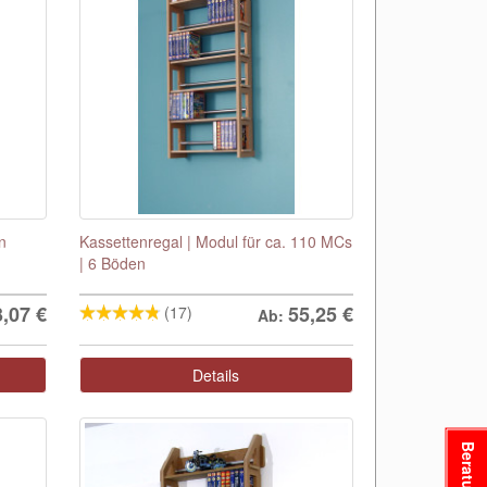
n
Kassettenregal | Modul für ca. 110 MCs
| 6 Böden
3,07
€
55,25
€
(17)
Ab:
Details
Beratung