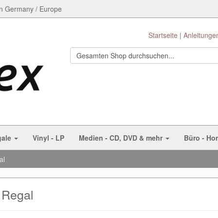
n Germany / Europe
Startseite
Anleitunge
gale
Vinyl - LP
Medien - CD, DVD & mehr
Büro - Ho
al
Regal