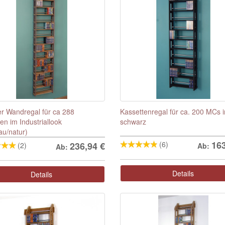
er Wandregal für ca 288
Kassettenregal für ca. 200 MCs i
en im Industriallook
schwarz
au/natur)
16
(6)
236,94
€
(2)
Ab:
Ab:
Details
Details