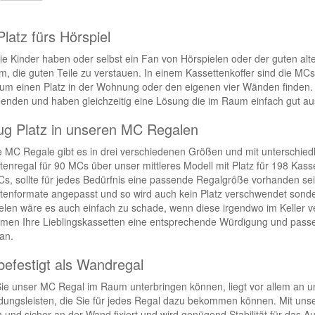
Platz fürs Hörspiel
Sie Kinder haben oder selbst ein Fan von Hörspielen oder der guten alte
m, die guten Teile zu verstauen. In einem Kassettenkoffer sind die MC
um einen Platz in der Wohnung oder den eigenen vier Wänden finden
enden und haben gleichzeitig eine Lösung die im Raum einfach gut au
g Platz in unseren MC Regalen
 MC Regale gibt es in drei verschiedenen Größen und mit unterschi
tenregal für 90 MCs über unser mittleres Modell mit Platz für 198 Kass
s, sollte für jedes Bedürfnis eine passende Regalgröße vorhanden sein
tenformate angepasst und so wird auch kein Platz verschwendet sonde
elen wäre es auch einfach zu schade, wenn diese irgendwo im Keller 
en Ihre Lieblingskassetten eine entsprechende Würdigung und passen 
an.
befestigt als Wandregal
ie unser MC Regal im Raum unterbringen können, liegt vor allem an 
dungsleisten, die Sie für jedes Regal dazu bekommen können. Mit uns
h und sicher an der Wand fixiert und wird genügend Stabilität für das 