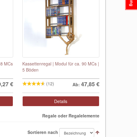
288 MCs
Kassettenregal | Modul für ca. 90 MCs |
5 Böden
9,27
€
47,85
€
(12)
Ab:
Details
Regale oder Regalelemente
Sortieren nach