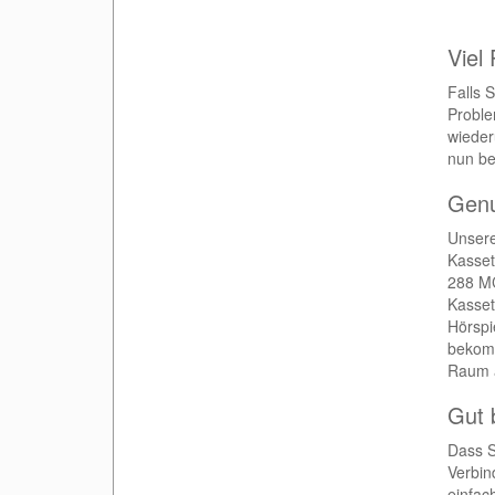
Viel 
Falls 
Proble
wieder
nun be
Genu
Unsere
Kasset
288 MC
Kasset
Hörspi
bekomm
Raum 
Gut 
Dass S
Verbin
einfac