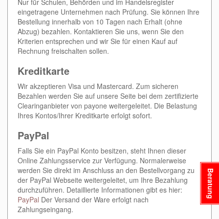
Nur für Schulen, Behörden und im Handelsregister
eingetragene Unternehmen nach Prüfung. Sie können Ihre
Bestellung innerhalb von 10 Tagen nach Erhalt (ohne
Abzug) bezahlen. Kontaktieren Sie uns, wenn Sie den
Kriterien entsprechen und wir Sie für einen Kauf auf
Rechnung freischalten sollen.
Kreditkarte
Wir akzeptieren Visa und Mastercard. Zum sicheren
Bezahlen werden Sie auf unsere Seite bei dem zertifizierte
Clearinganbieter von payone weitergeleitet. Die Belastung
Ihres Kontos/Ihrer Kreditkarte erfolgt sofort.
PayPal
Falls Sie ein PayPal Konto besitzen, steht Ihnen dieser
Online Zahlungsservice zur Verfügung. Normalerweise
werden Sie direkt im Anschluss an den Bestellvorgang zu
Beratung
der PayPal Webseite weitergeleitet, um Ihre Bezahlung
durchzuführen. Detaillierte Informationen gibt es hier:
PayPal
Der Versand der Ware erfolgt nach
Zahlungseingang.