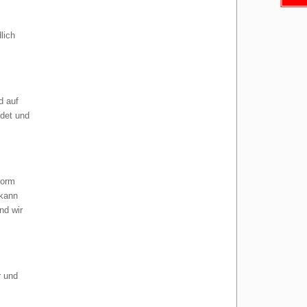
lich
d auf
ndet und
form
 kann
nd wir
r und