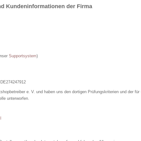
d Kundeninformationen der Firma
unser
Supportsystem
)
: DE274247912
etshopbetreiber e. V. und haben uns den dortigen Prüfungskriterien und der für
lle unterworfen.
l