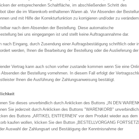
klicken der entsprechenden Schaltfläche, im abschließenden Schritt des
ebot über die im Warenkorb enthaltenen Waren ab. Vor Absenden der Bestellu
nnen und mit Hilfe der Korrekturfunktion zu korrigieren und/oder zu verändern
ittelbar nach dem Absenden der Bestellung. Diese automatische
estellung bei uns eingegangen ist und stellt keine Auftragsannahme dar.
en nach Eingang, durch Zusendung einer Auftragsbestätigung schriftlich oder i
fordert werden, Ihnen die Bearbeitung der Bestellung oder die Auslieferung de
ndender Vertrag kann auch schon vorher zustande kommen wenn Sie eine Onli
 Absenden der Bestellung vornehmen. In diesem Fall erfolgt der Vertragsschl
tleister Ihnen die Ausführung der Zahlungsanweisung bestätigt.
lichkeit
nnen Sie dieses unverbindlich durch Anklicken des Buttons „IN DEN WARE
nnen Sie jederzeit durch Anklicken des Buttons "WARENKORB" unverbindlich
klicken des Buttons „ARTIKEL ENTFERNEN“ vor dem Produkt wieder aus dem
enkorb kaufen wollen, klicken Sie den Button „BESTELLVORGANG FORTSETZ
 der Auswahl der Zahlungsart und Bestätigung der Kenntnisnahme der