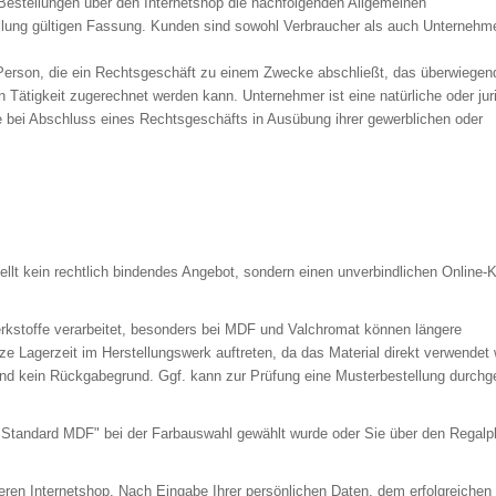
Bestellungen über den Internetshop die nachfolgenden Allgemeinen
llung gültigen Fassung. Kunden sind sowohl Verbraucher als auch Unternehme
 Person, die ein Rechtsgeschäft zu einem Zwecke abschließt, das überwiegen
n Tätigkeit zugerechnet werden kann. Unternehmer ist eine natürliche oder jur
e bei Abschluss eines Rechtsgeschäfts in Ausübung ihrer gewerblichen oder
ellt kein rechtlich bindendes Angebot, sondern einen unverbindlichen Online-
rkstoffe verarbeitet, besonders bei MDF und Valchromat können längere
ze Lagerzeit im Herstellungswerk auftreten, da das Material direkt verwendet 
d kein Rückgabegrund. Ggf. kann zur Prüfung eine Musterbestellung durchge
 "Standard MDF" bei der Farbauswahl gewählt wurde oder Sie über den Regalp
ren Internetshop. Nach Eingabe Ihrer persönlichen Daten, dem erfolgreichen