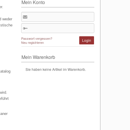
Mein Konto
r.
d weder
istische
Passwort vergessen?
Login
Neu registrieren
Mein Warenkorb
Sie haben keine Artikel im Warenkorb.
Katalog
wird.
führt
laner