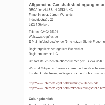
Allgemeine Geschäftsbedingungen un
REGAflex ALLES IN ORDNUNG
Firmeninhaber: Jürgen Wynands
Industriestraße 23
52224 Stolberg
Telefon: 02402
75394
Web:www.regaflex.de
E-Mail: info[at]regaflex.de (Bitte nutzen Sie für Fragen 
Registergericht: Amtsgericht Eschweiler
Registernummer: i. G.
Umsatzsteuer-Identifikationsnummer gem. § 27a UStG
Wir sind Mitglied im Verein sicherer und seriöser Intern
Kunden kostenfreien, außergerichtlichen Schlichtungsste
http://www.internetsiegel.net/Pruefungskriterien.pdf
http://www.internetsiegel.net/html/schlichtungsstelle.htm
Geltungsbereich