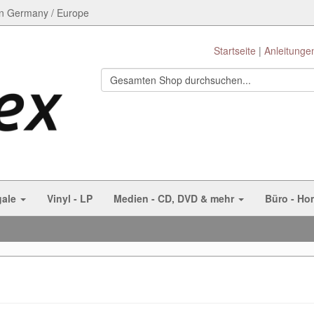
n Germany / Europe
Startseite
Anleitunge
gale
Vinyl - LP
Medien - CD, DVD & mehr
Büro - Ho