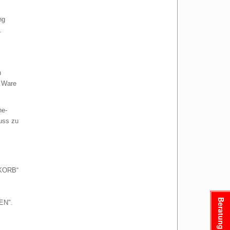
ng
.
n
r Ware
ne-
uss zu
NKORB“
Beratung
EN".