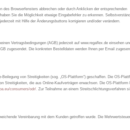
en des Browserfensters abbrechen oder durch Anklicken der entsprechenden
haben Sie die Möglichkeit etwaige Eingabefehler zu erkennen. Selbstverständ
derzeit mit Hilfe der Änderungsbuttons korrigieren und/oder verändern.
emeinen Vertragsbedingungen (AGB) jederzeit auf www.regaflex.de einsehen un
 AGB zugesendet. Die konkreten Bestelldaten werden Ihnen per Email zugese
-Beilegung von Streitigkeiten (sog. „OS-Plattform“) geschaffen. Die OS-Platt
 von Streitigkeiten, die aus Online-Kaufverträgen erwachsen. Die OS-Plattform
opa.eu/consumers/odr/
. Zur Teilnahme an einem Streitschlichtungsverfahren si
bweichende Vereinbarung mit dem Kunden getroffen wurde. Die Mehrwertsteue