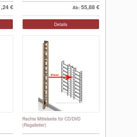
1,24
€
55,88
€
Ab:
Details
Rechte Mittelseite für CD/DVD
(Regalleiter)