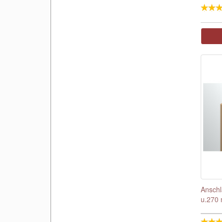
Ansch
u.270