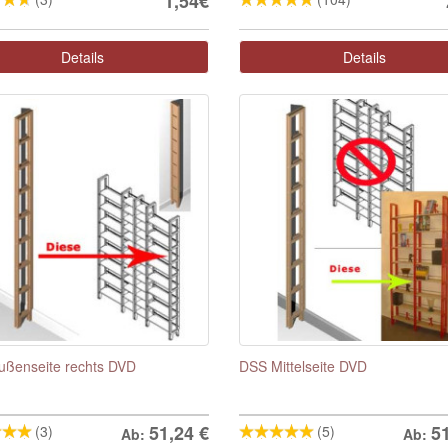
1,54€
Details
Details
ßenseite rechts DVD
DSS Mittelseite DVD
51,24
€
5
(3)
(5)
Ab:
Ab: