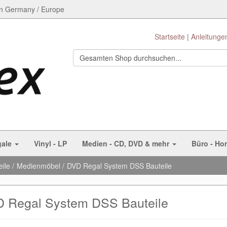
n Germany / Europe
Startseite
Anleitunge
gale
Vinyl - LP
Medien - CD, DVD & mehr
Büro - Ho
eile
Medienmöbel
DVD Regal System DSS Bauteile
 Regal System DSS Bauteile