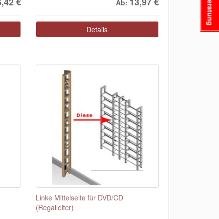
Beratung
6,42
€
13,97
€
Ab:
Details
Linke Mittelseite für DVD/CD
(Regalleiter)