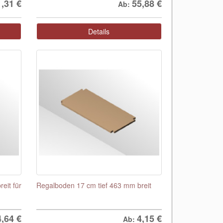
1,31
€
55,88
€
Ab:
Details
eit für
Regalboden 17 cm tief 463 mm breit
4,64
€
4,15
€
Ab: