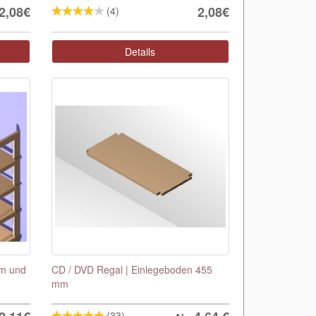
2,08€
2,08€
(4)
Details
mm und
CD / DVD Regal | Einlegeboden 455
mm
(33)