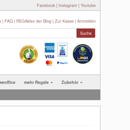
Facebook
|
Instagram
|
Youtube
n
FAQ
REGAklex der Blog
Zur Kasse
Anmelden
Suche
meoffice
mehr Regale
Zubehör