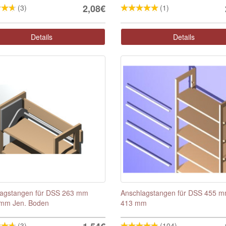
2,08€
(3)
(1)
Details
Details
lagstangen für DSS 263 mm
Anschlagstangen für DSS 455 
 mm Jen. Boden
413 mm
(3)
(104)