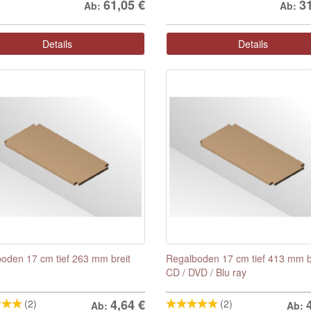
61,05
€
3
Ab:
Ab:
Details
Details
oden 17 cm tief 263 mm breit
Regalboden 17 cm tief 413 mm br
CD / DVD / Blu ray
4,64
€
(2)
(2)
Ab:
Ab: