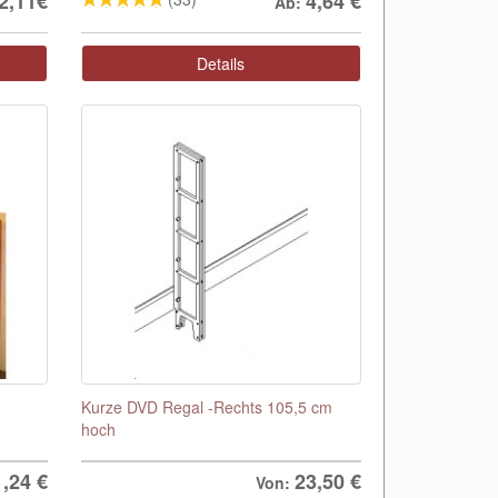
2,11€
4,64
€
Ab:
Details
Kurze DVD Regal -Rechts 105,5 cm
hoch
1,24
€
23,50 €
Von: