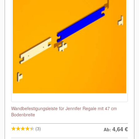
Wandbefestigungsleiste für Jennifer Regale mit 47 cm
Bodenbreite
4,64
€
(3)
Ab: