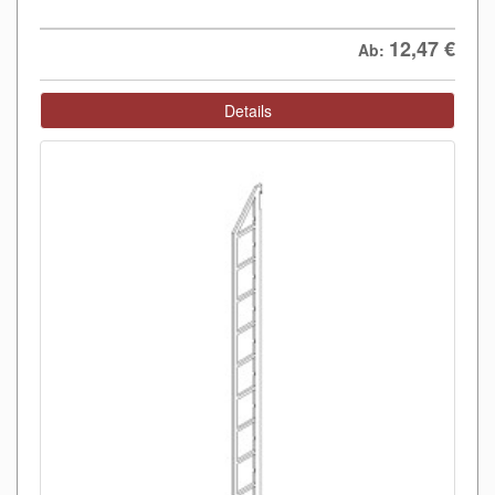
12,47
€
Ab:
Details