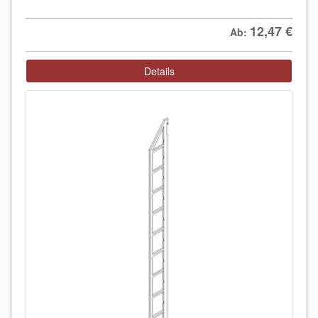
12,47
€
Ab:
Details