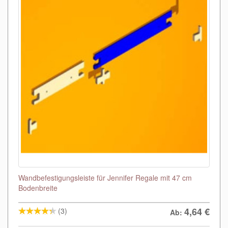
Wandbefestigungsleiste für Jennifer Regale mit 47 cm
Bodenbreite
4,64
€
(3)
Ab: