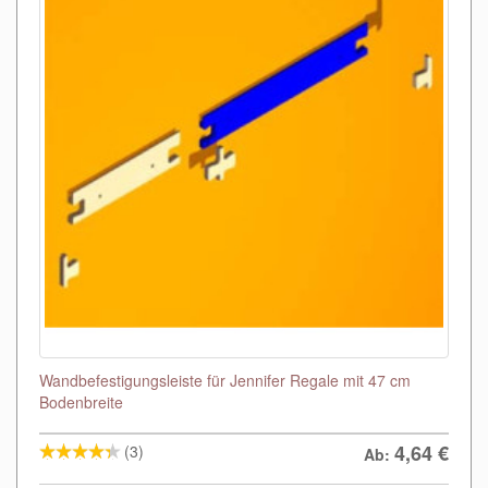
Wandbefestigungsleiste für Jennifer Regale mit 47 cm
Bodenbreite
4,64
€
(3)
Ab: