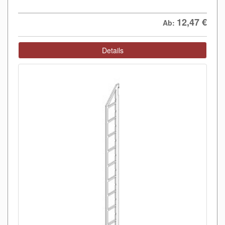
12,47
€
Ab:
Details