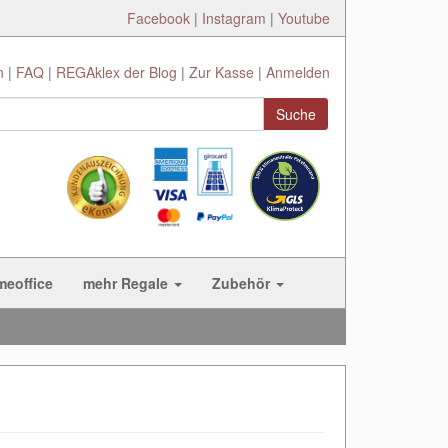
Facebook
|
Instagram
|
Youtube
n
FAQ
REGAklex der Blog
Zur Kasse
Anmelden
Suche
meoffice
mehr Regale
Zubehör