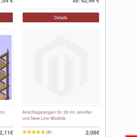
1,04
€
42,46
€
Ab:
Details
 cm
Anschlagstangen für 29 cm Jennifer
und New-Line Modelle
2,11€
2,08€
(8)