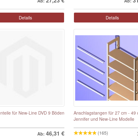
27,23
€
3
Ab:
Ab:
Details
Details
enteile für New-Line DVD 9 Böden
Anschlagstangen für 27 cm - 49
Jennifer und New-Line Modelle
46,31
€
(165)
Ab: