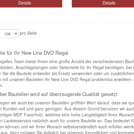
Details
Details
pro Seite
ile für Ihr New Line DVD Regal
gaflex Team bietet Ihnen eine große Anzahl der verschiedensten Baute
eböden, Anschlagstangen oder Seitenteile für Ihr Regal benötigen, bei 
 Sie die Bauteile entweder als Ersatz verwenden oder um zusätzlichen 
 mit unseren Bauteilen Ihr New Line DVD Regal problemlos erweitern –
n.
bei Bauteilen wird auf überzeugende Qualität gesetzt
legen wir auch bei unseren Bauteilen größten Wert darauf, dass sie qu
r Kunden voll und ganz genügen. Aus diesem Grund benutzen wir auch
rtiges MDF Faserholz, welches eine hohe Langlebigkeit Ihres Wunschr
n Lackierservice natürlich auch für unsere Bauteile an. Das bedeutet fü
len können und wir Ihren Wunsch selbstverständlich auch erfüllen wer
e aus, dazu müssen Sie lediglich bei unserem freundlichen und kompe