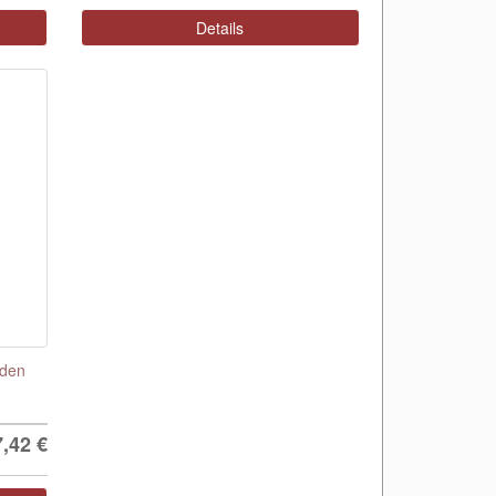
Details
öden
7,42
€