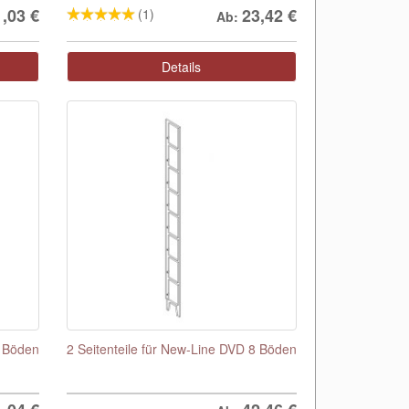
1,03
€
23,42
€
(1)
Ab:
Details
5 Böden
2 Seitenteile für New-Line DVD 8 Böden