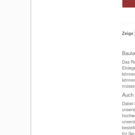
Zeige
Baute
Das Re
Einleg
können
können
müsse
Auch 
Dabei 
unsere
hochwe
unsere
bestel
für Si