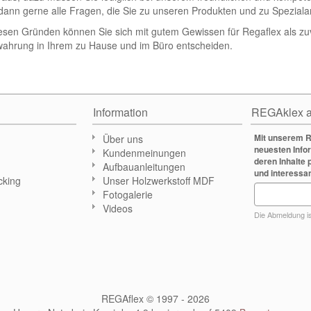
dann gerne alle Fragen, die Sie zu unseren Produkten und zu Speziala
esen Gründen können Sie sich mit gutem Gewissen für Regaflex als zu
ahrung in Ihrem zu Hause und im Büro entscheiden.
Information
REGAklex a
Mit unserem R
Über uns
neuesten Info
Kundenmeinungen
deren Inhalte 
Aufbauanleitungen
und interessa
cking
Unser Holzwerkstoff MDF
Fotogalerie
n
Videos
Die Abmeldung ist
REGAflex © 1997 - 2026