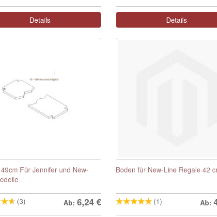
Details
Details
49cm Für Jennifer und New-
Boden für New-Line Regale 42 
odelle
6,24
€
(3)
(1)
Ab:
Ab: