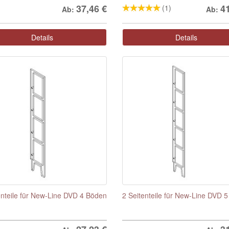
37,46
€
4
(1)
Ab:
Ab:
Details
Details
enteile für New-Line DVD 4 Böden
2 Seitenteile für New-Line DVD 