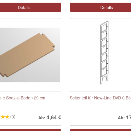
Details
Details
ne Spezial Boden 29 cm
Seitenteil für New-Line DVD 6 B
4,64
€
1
(3)
Ab:
Ab: