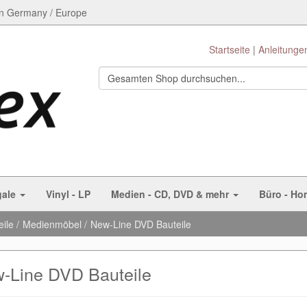
n Germany / Europe
Startseite
Anleitunge
gale
Vinyl - LP
Medien - CD, DVD & mehr
Büro - Ho
eile
Medienmöbel
New-Line DVD Bauteile
-Line DVD Bauteile