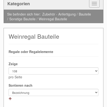
Kategorien
Toggle
Navigat
Sie befinden sich hier:
Zubehör - Anfertigung
Bauteile
Sonstige Bauteile
Weinregal Bauteile
Weinregal Bauteile
Regale oder Regalelemente
Zeige
pro Seite
Sortieren nach