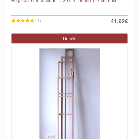
Regalseite für concept-12 30 cm tief und 117 cm hoch
41,92€
(1)
Details