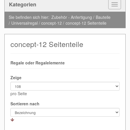
Kategorien
Toggle
Navigat
Sie befinden sich hier:
Zubehör - Anfertigung
Bauteile
Universalregal / concept-12
concept-12 Seitenteile
concept-12 Seitenteile
Regale oder Regalelemente
Zeige
pro Seite
Sortieren nach