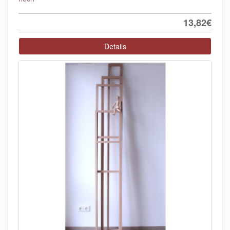
13,82€
Details