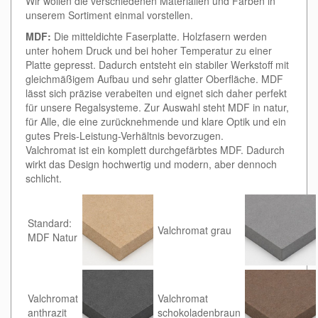
Wir wollen die verschiedenen Materialien und Farben in
unserem Sortiment einmal vorstellen.
MDF:
Die mitteldichte Faserplatte. Holzfasern werden
unter hohem Druck und bei hoher Temperatur zu einer
Platte gepresst. Dadurch entsteht ein stabiler Werkstoff mit
gleichmäßigem Aufbau und sehr glatter Oberfläche. MDF
lässt sich präzise verabeiten und eignet sich daher perfekt
für unsere Regalsysteme. Zur Auswahl steht MDF in natur,
für Alle, die eine zurücknehmende und klare Optik und ein
gutes Preis-Leistung-Verhältnis bevorzugen.
Valchromat ist ein komplett durchgefärbtes MDF. Dadurch
wirkt das Design hochwertig und modern, aber dennoch
schlicht.
Standard:
Valchromat grau
MDF Natur
Valchromat
Valchromat
anthrazit
schokoladenbraun