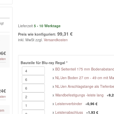
ügt
Lieferzeit
5 - 10 Werktage
99,31 €
Preis wie konfiguriert:
inkl. MwSt zzgl.
Versandkosten
e
06€
sten
Bauteile für Blu-ray Regal
*
x
BD Seitenteil 175 mm Bodenabstand
x
NL/Jen Boden 27 cm - 49 cm mit M
x
NL/Jen Anschlagstange als Tiefenb
24€
x
Wandbefestigungs -leiste lang
+
9,2
sten
x
Leistenverbinder
+
0,96 €
tem
x
Leistenabschluss
+
1,93 €