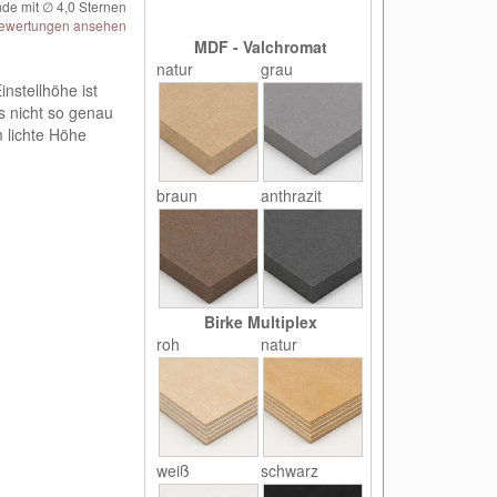
de mit ∅
4,0
Sternen
ewertungen ansehen
MDF - Valchromat
natur
grau
nstellhöhe ist
s nicht so genau
 lichte Höhe
braun
anthrazit
Birke Multiplex
roh
natur
weiß
schwarz