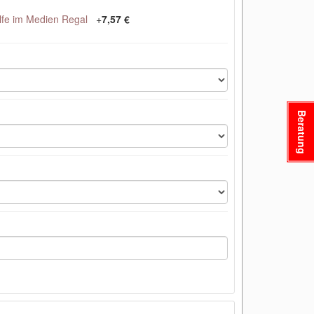
lfe im Medien Regal
+
7,57 €
Beratung