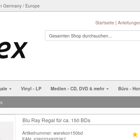
n Germany / Europe
Startseite
Anleitunge
gale
Vinyl - LP
Medien - CD, DVD & mehr
Büro - Ho
Ds
Blu Ray Regal für ca. 150 BDs
Artikelnummer: warekon150bd
EAN: 4260224925367