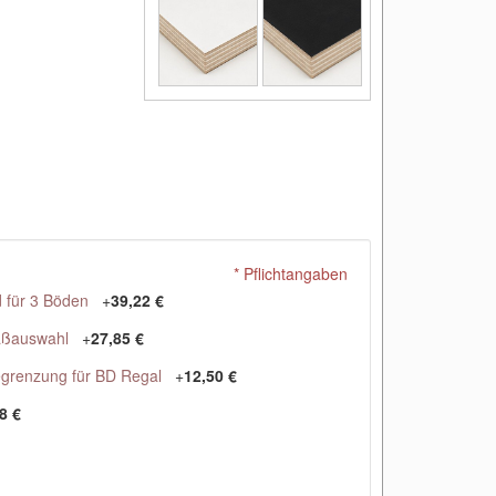
* Pflichtangaben
 für 3 Böden
+
39,22 €
aßauswahl
+
27,85 €
egrenzung für BD Regal
+
12,50 €
8 €