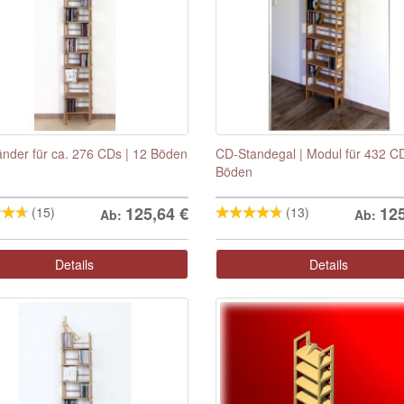
nder für ca. 276 CDs | 12 Böden
CD-Standegal | Modul für 432 CD
Böden
125,64
€
12
(15)
(13)
Ab:
Ab:
Details
Details