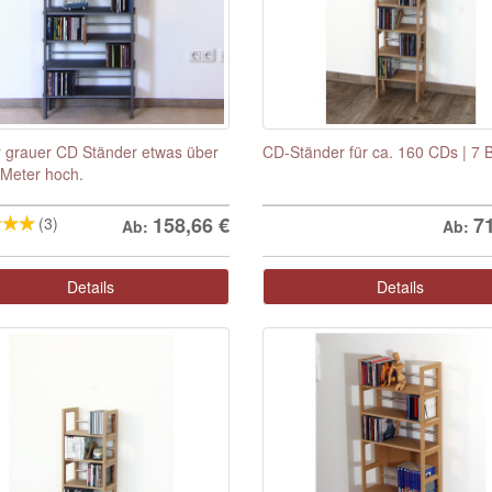
r grauer CD Ständer etwas über
CD-Ständer für ca. 160 CDs | 7
Meter hoch.
158,66
€
7
(3)
Ab:
Ab:
Details
Details