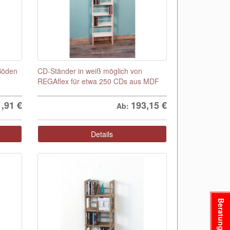
 Böden
CD-Ständer in weiß möglich von
REGAflex für etwa 250 CDs aus MDF
1,91
€
193,15
€
Ab:
Details
Beratung