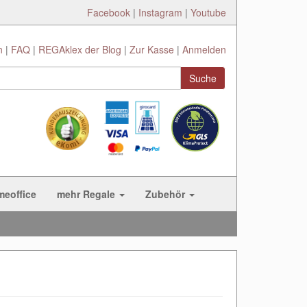
Facebook
|
Instagram
|
Youtube
n
FAQ
REGAklex der Blog
Zur Kasse
Anmelden
Suche
meoffice
mehr Regale
Zubehör