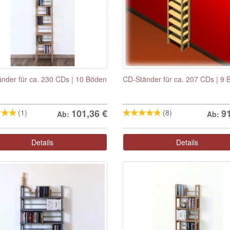
nder für ca. 230 CDs | 10 Böden
CD-Ständer für ca. 207 CDs | 9
101,36
€
9
(1)
(8)
Ab:
Ab:
Details
Details