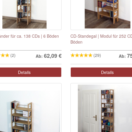
nder für ca. 138 CDs | 6 Böden
CD-Standegal | Modul für 252 CD
Böden
62,09
€
7
(2)
(29)
Ab:
Ab:
Details
Details