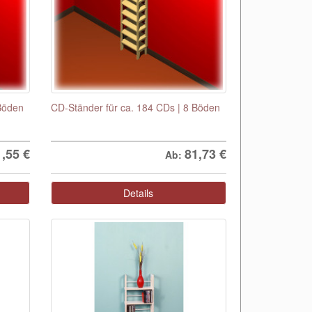
 Böden
CD-Ständer für ca. 184 CDs | 8 Böden
1,55
€
81,73
€
Ab:
Details