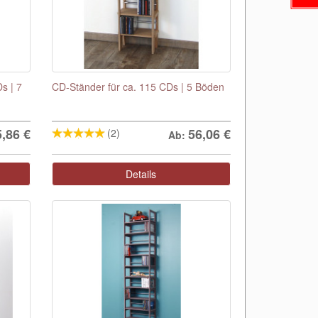
s | 7
CD-Ständer für ca. 115 CDs | 5 Böden
5,86
€
56,06
€
(2)
Ab:
Details