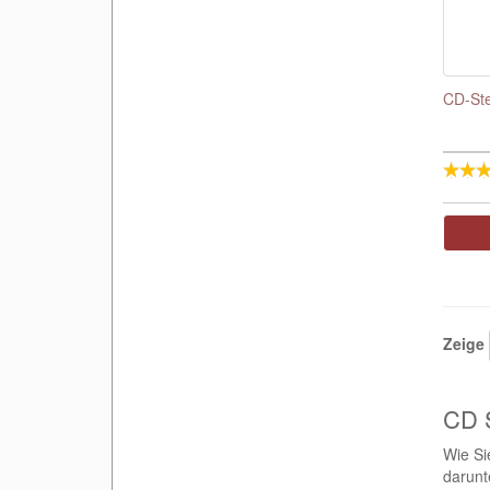
CD-Stec
Zeige
CD S
Wie Si
darunt