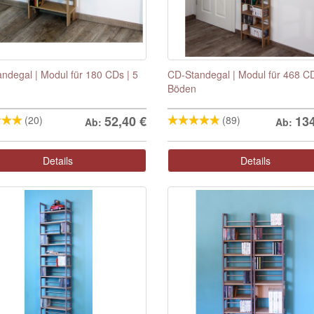
ndegal | Modul für 180 CDs | 5
CD-Standegal | Modul für 468 CD
Böden
52,40
€
13
(20)
(89)
Ab:
Ab:
Details
Details