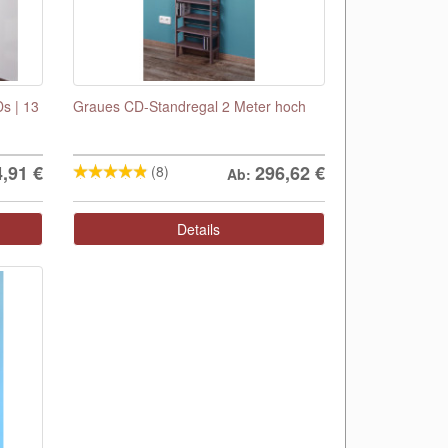
s | 13
Graues CD-Standregal 2 Meter hoch
4,91
€
296,62
€
(8)
Ab:
Details