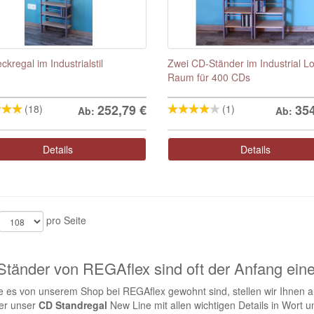
kregal im Industrialstil
Zwei CD-Ständer im Industrial Lo
Raum für 400 CDs
252,79
€
35
(18)
(1)
Ab:
Ab:
Details
Details
pro Seite
tänder von REGAflex sind oft der Anfang ei
e es von unserem Shop bei REGAflex gewohnt sind, stellen wir Ihnen au
er unser
CD Standregal
New Line mit allen wichtigen Details in Wort un