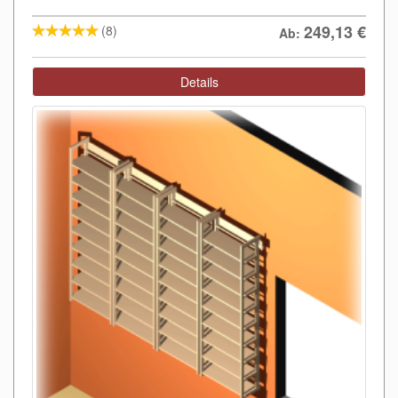
249,13
€
(8)
Ab:
Details