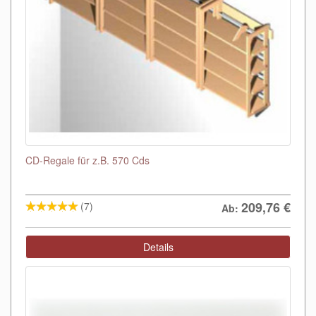
CD-Regale für z.B. 570 Cds
209,76
€
(7)
Ab:
Details