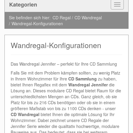
Kategorien
Toggle
Navigat
Sie befinden sich hier:
CD Regal
CD Wandregal
Wandregal-Konfigurationen
Wandregal-Konfigurationen
Das Wandregal Jennifer – perfekt für Ihre CD Sammlung
Falls Sie mit dem Problem kämpfen sollten, zu wenig Platz
in Ihrem Wohnzimmer für Ihre
CD Sammlung
zu haben,
bietet Ihnen Regaflex mit dem
Wandregal Jennifer
die
Lösung an. Dieses modulare CD Regal bietet Raum für die
unterschiedlichsten Mengen an CDs. Ganz gleich, ob sie
Platz für bis zu 216 CDs benötigen oder ob sie in einem
größeren Maßstab von bis zu 1100 CDs denken - unser
CD Wandregal
bietet Ihnen die optimale Lösung für Ihr
Wohnzimmer. Dabei zeichnet unsere CD Regale der
Jennifer Serie wieder die qualitativ hochwertige, modulare
Bauweise aus. Das bedeutet, dass sie bei weiterem