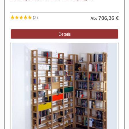
706,36
€
(2)
Ab:
Details