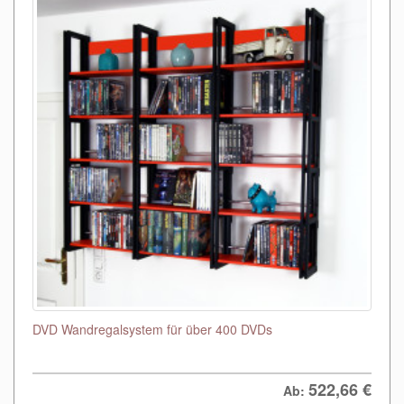
DVD Wandregalsystem für über 400 DVDs
522,66
€
Ab: