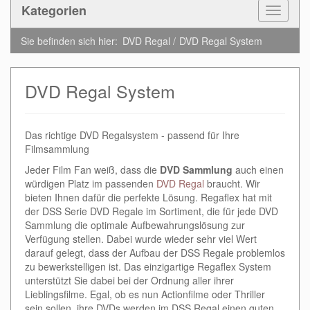
Kategorien
Toggle
Navigat
Sie befinden sich hier:
DVD Regal
DVD Regal System
DVD Regal System
Das richtige DVD Regalsystem - passend für Ihre
Filmsammlung
Jeder Film Fan weiß, dass die
DVD Sammlung
auch einen
würdigen Platz im passenden
DVD Regal
braucht. Wir
bieten Ihnen dafür die perfekte Lösung. Regaflex hat mit
der DSS Serie DVD Regale im Sortiment, die für jede DVD
Sammlung die optimale Aufbewahrungslösung zur
Verfügung stellen. Dabei wurde wieder sehr viel Wert
darauf gelegt, dass der Aufbau der DSS Regale problemlos
zu bewerkstelligen ist. Das einzigartige Regaflex System
unterstützt Sie dabei bei der Ordnung aller ihrer
Lieblingsfilme. Egal, ob es nun Actionfilme oder Thriller
sein sollen, ihre DVDs werden im DSS Regal einen guten