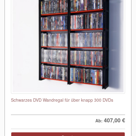
Schwarzes DVD Wandregal für über knapp 300 DVDs
407,00
€
Ab: