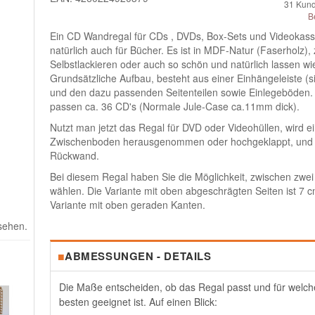
31
Kund
B
Ein CD Wandregal für CDs , DVDs, Box-Sets und Videokass
natürlich auch für Bücher. Es ist in MDF-Natur (Faserholz),
Selbstlackieren oder auch so schön und natürlich lassen wie
Grundsätzliche Aufbau, besteht aus einer Einhängeleiste (si
und den dazu passenden Seitenteilen sowie Einlegeböden.
passen ca. 36 CD's (Normale Jule-Case ca.11mm dick).
Nutzt man jetzt das Regal für DVD oder Videohüllen, wird ei
Zwischenboden herausgenommen oder hochgeklappt, und d
Rückwand.
Bei diesem Regal haben Sie die Möglichkeit, zwischen zwe
wählen. Die Variante mit oben abgeschrägten Seiten ist 7 c
Variante mit oben geraden Kanten.
 sehen.
■
ABMESSUNGEN - DETAILS
Die Maße entscheiden, ob das Regal passt und für welch
besten geeignet ist. Auf einen Blick: