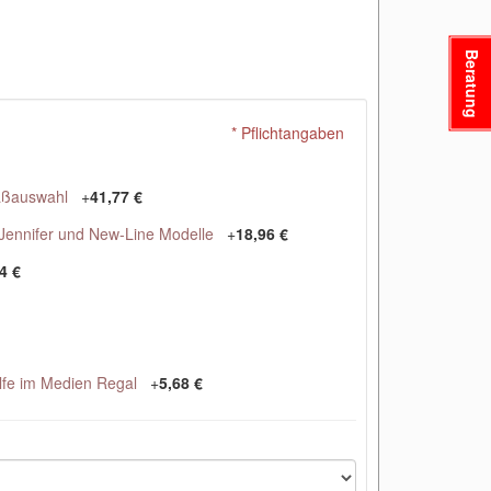
Beratung
* Pflichtangaben
aßauswahl
+
41,77 €
Jennifer und New-Line Modelle
+
18,96 €
4 €
lfe im Medien Regal
+
5,68 €