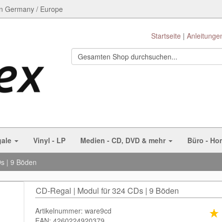
n Germany / Europe
Startseite
Anleitunge
gale
Vinyl - LP
Medien - CD, DVD & mehr
Büro - Ho
s | 9 Böden
CD-Regal | Modul für 324 CDs | 9 Böden
Artikelnummer: ware9cd
EAN: 4260224920379