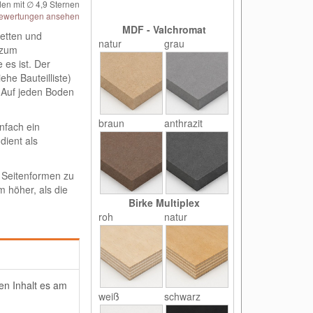
en mit ∅
4,9
Sternen
ewertungen ansehen
MDF - Valchromat
etten und
natur
grau
 zum
 es ist. Der
ehe Bauteilliste)
 Auf jeden Boden
braun
anthrazit
nfach ein
ient als
i Seitenformen zu
m höher, als die
Birke Multiplex
roh
natur
en Inhalt es am
weiß
schwarz