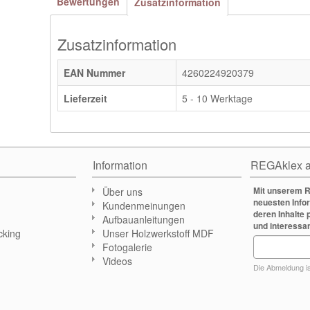
Bewertungen
Zusatzinformation
Zusatzinformation
EAN Nummer
4260224920379
Lieferzeit
5 - 10 Werktage
Information
REGAklex a
Mit unserem R
Über uns
neuesten Info
Kundenmeinungen
deren Inhalte 
Aufbauanleitungen
und interessa
cking
Unser Holzwerkstoff MDF
Fotogalerie
n
Videos
Die Abmeldung ist