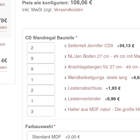
108,06 €
Preis wie konfiguriert:
ien
inkl. MwSt zzgl.
Versandkosten
78€
sten
CD Wandregal Bauteile
*
tem
x
Seitenteil Jennifer CD9
+
34,13 €
x
NL/Jen Boden 27 cm - 49 cm mit M
14€
x
Anschlagstangen für 27 cm - 49 cm 
sten
x
Wandbefestigungs -leiste lang
+
4,6
x
Leistenabschluss
+
1,93 €
x
Leistenverbinder
+
0,96 €
x
Halter aus MDF natur - Die große Hi
Farbauswahl
*