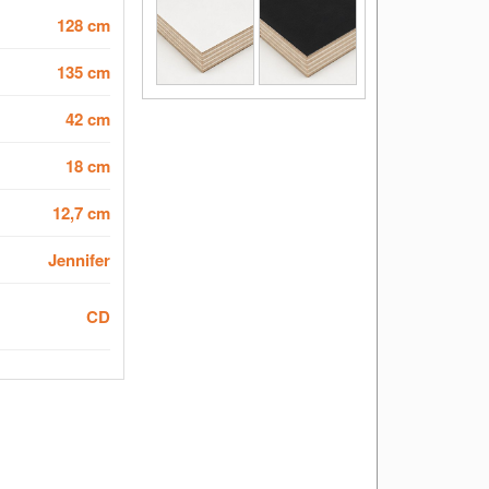
128 cm
135 cm
42 cm
18 cm
12,7 cm
Jennifer
CD