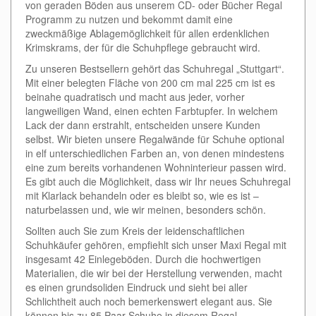
von geraden Böden aus unserem CD- oder Bücher Regal
Programm zu nutzen und bekommt damit eine
zweckmäßige Ablagemöglichkeit für allen erdenklichen
Krimskrams, der für die Schuhpflege gebraucht wird.
Zu unseren Bestsellern gehört das Schuhregal „Stuttgart“.
Mit einer belegten Fläche von 200 cm mal 225 cm ist es
beinahe quadratisch und macht aus jeder, vorher
langweiligen Wand, einen echten Farbtupfer. In welchem
Lack der dann erstrahlt, entscheiden unsere Kunden
selbst. Wir bieten unsere Regalwände für Schuhe optional
in elf unterschiedlichen Farben an, von denen mindestens
eine zum bereits vorhandenen Wohninterieur passen wird.
Es gibt auch die Möglichkeit, dass wir Ihr neues Schuhregal
mit Klarlack behandeln oder es bleibt so, wie es ist –
naturbelassen und, wie wir meinen, besonders schön.
Sollten auch Sie zum Kreis der leidenschaftlichen
Schuhkäufer gehören, empfiehlt sich unser Maxi Regal mit
insgesamt 42 Einlegeböden. Durch die hochwertigen
Materialien, die wir bei der Herstellung verwenden, macht
es einen grundsoliden Eindruck und sieht bei aller
Schlichtheit auch noch bemerkenswert elegant aus. Sie
können bis zu 85 Paar Schuhe in diesem Regal