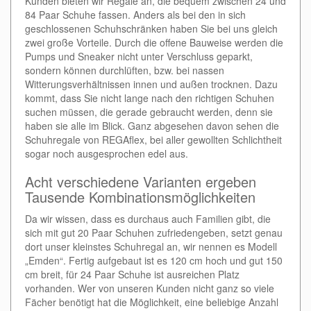
Kunden bieten wir Regale an, die bequem zwischen 24 und
84 Paar Schuhe fassen. Anders als bei den in sich
geschlossenen Schuhschränken haben Sie bei uns gleich
zwei große Vorteile. Durch die offene Bauweise werden die
Pumps und Sneaker nicht unter Verschluss geparkt,
sondern können durchlüften, bzw. bei nassen
Witterungsverhältnissen innen und außen trocknen. Dazu
kommt, dass Sie nicht lange nach den richtigen Schuhen
suchen müssen, die gerade gebraucht werden, denn sie
haben sie alle im Blick. Ganz abgesehen davon sehen die
Schuhregale von REGAflex, bei aller gewollten Schlichtheit
sogar noch ausgesprochen edel aus.
Acht verschiedene Varianten ergeben
Tausende Kombinationsmöglichkeiten
Da wir wissen, dass es durchaus auch Familien gibt, die
sich mit gut 20 Paar Schuhen zufriedengeben, setzt genau
dort unser kleinstes Schuhregal an, wir nennen es Modell
„Emden“. Fertig aufgebaut ist es 120 cm hoch und gut 150
cm breit, für 24 Paar Schuhe ist ausreichen Platz
vorhanden. Wer von unseren Kunden nicht ganz so viele
Fächer benötigt hat die Möglichkeit, eine beliebige Anzahl