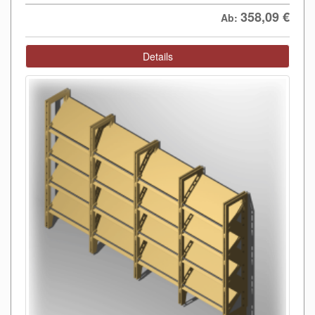
358,09
€
Ab:
Details