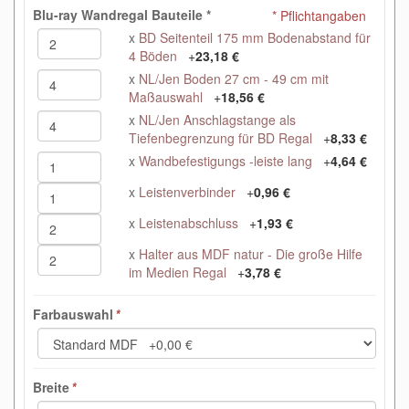
Blu-ray Wandregal Bauteile
*
* Pflichtangaben
x
BD Seitenteil 175 mm Bodenabstand für
4 Böden
+
23,18 €
x
NL/Jen Boden 27 cm - 49 cm mit
Maßauswahl
+
18,56 €
x
NL/Jen Anschlagstange als
Tiefenbegrenzung für BD Regal
+
8,33 €
x
Wandbefestigungs -leiste lang
+
4,64 €
x
Leistenverbinder
+
0,96 €
x
Leistenabschluss
+
1,93 €
x
Halter aus MDF natur - Die große Hilfe
im Medien Regal
+
3,78 €
Farbauswahl
*
Breite
*