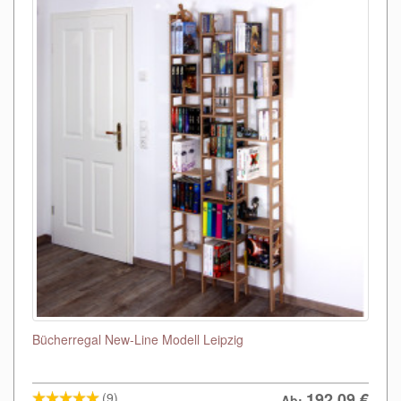
Bücherregal New-Line Modell Leipzig
192,09
€
(9)
Ab: