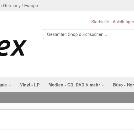
n Germany / Europe
Startseite
Anleitunge
gale
Vinyl - LP
Medien - CD, DVD & mehr
Büro - Ho