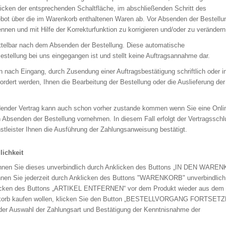
klicken der entsprechenden Schaltfläche, im abschließenden Schritt des
ebot über die im Warenkorb enthaltenen Waren ab. Vor Absenden der Bestellu
nnen und mit Hilfe der Korrekturfunktion zu korrigieren und/oder zu verändern
ittelbar nach dem Absenden der Bestellung. Diese automatische
estellung bei uns eingegangen ist und stellt keine Auftragsannahme dar.
en nach Eingang, durch Zusendung einer Auftragsbestätigung schriftlich oder i
fordert werden, Ihnen die Bearbeitung der Bestellung oder die Auslieferung de
ndender Vertrag kann auch schon vorher zustande kommen wenn Sie eine Onli
 Absenden der Bestellung vornehmen. In diesem Fall erfolgt der Vertragsschl
tleister Ihnen die Ausführung der Zahlungsanweisung bestätigt.
lichkeit
nnen Sie dieses unverbindlich durch Anklicken des Buttons „IN DEN WARE
nnen Sie jederzeit durch Anklicken des Buttons "WARENKORB" unverbindlich
klicken des Buttons „ARTIKEL ENTFERNEN“ vor dem Produkt wieder aus dem
enkorb kaufen wollen, klicken Sie den Button „BESTELLVORGANG FORTSETZ
 der Auswahl der Zahlungsart und Bestätigung der Kenntnisnahme der