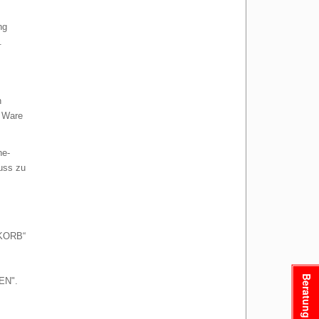
ng
.
n
r Ware
ne-
uss zu
NKORB“
Beratung
EN".