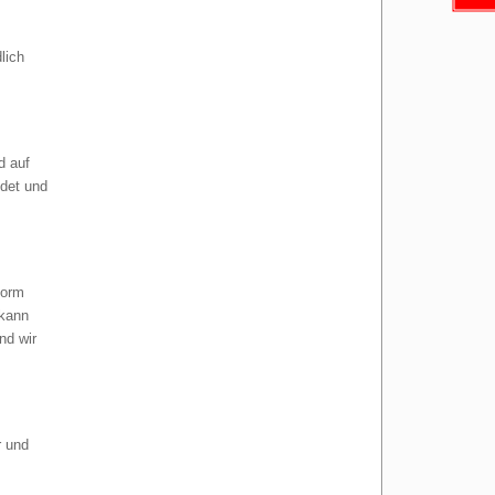
lich
d auf
ndet und
form
 kann
nd wir
r und