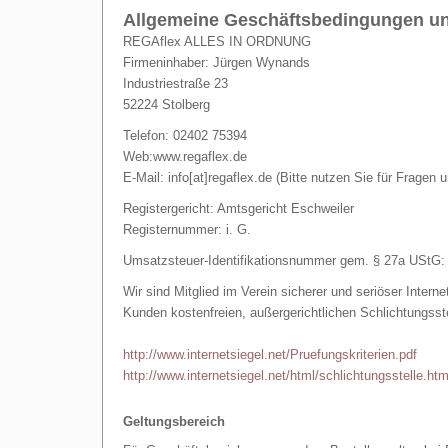
Allgemeine Geschäftsbedingungen un
REGAflex ALLES IN ORDNUNG
Firmeninhaber: Jürgen Wynands
Industriestraße 23
52224 Stolberg
Telefon: 02402
75394
Web:www.regaflex.de
E-Mail: info[at]regaflex.de (Bitte nutzen Sie für Fragen 
Registergericht: Amtsgericht Eschweiler
Registernummer: i. G.
Umsatzsteuer-Identifikationsnummer gem. § 27a UStG
Wir sind Mitglied im Verein sicherer und seriöser Intern
Kunden kostenfreien, außergerichtlichen Schlichtungsste
http://www.internetsiegel.net/Pruefungskriterien.pdf
http://www.internetsiegel.net/html/schlichtungsstelle.htm
Geltungsbereich