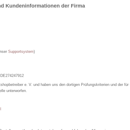
d Kundeninformationen der Firma
unser
Supportsystem
)
: DE274247912
etshopbetreiber e. V. und haben uns den dortigen Prüfungskriterien und der für
lle unterworfen.
l