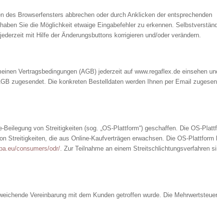
en des Browserfensters abbrechen oder durch Anklicken der entsprechenden
haben Sie die Möglichkeit etwaige Eingabefehler zu erkennen. Selbstverständ
derzeit mit Hilfe der Änderungsbuttons korrigieren und/oder verändern.
emeinen Vertragsbedingungen (AGB) jederzeit auf www.regaflex.de einsehen un
 AGB zugesendet. Die konkreten Bestelldaten werden Ihnen per Email zugese
-Beilegung von Streitigkeiten (sog. „OS-Plattform“) geschaffen. Die OS-Platt
 von Streitigkeiten, die aus Online-Kaufverträgen erwachsen. Die OS-Plattform
opa.eu/consumers/odr/
. Zur Teilnahme an einem Streitschlichtungsverfahren si
bweichende Vereinbarung mit dem Kunden getroffen wurde. Die Mehrwertsteue