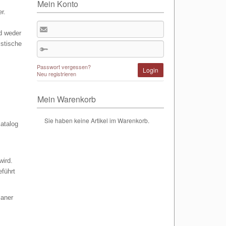
Mein Konto
r.
d weder
istische
Passwort vergessen?
Login
Neu registrieren
Mein Warenkorb
Sie haben keine Artikel im Warenkorb.
Katalog
wird.
führt
laner