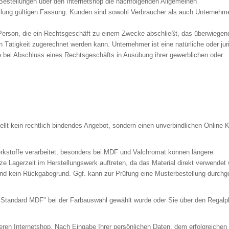
Bestellungen über den Internetshop die nachfolgenden Allgemeinen
llung gültigen Fassung. Kunden sind sowohl Verbraucher als auch Unternehme
 Person, die ein Rechtsgeschäft zu einem Zwecke abschließt, das überwiegen
n Tätigkeit zugerechnet werden kann. Unternehmer ist eine natürliche oder jur
e bei Abschluss eines Rechtsgeschäfts in Ausübung ihrer gewerblichen oder
ellt kein rechtlich bindendes Angebot, sondern einen unverbindlichen Online-
rkstoffe verarbeitet, besonders bei MDF und Valchromat können längere
ze Lagerzeit im Herstellungswerk auftreten, da das Material direkt verwendet 
d kein Rückgabegrund. Ggf. kann zur Prüfung eine Musterbestellung durchge
 "Standard MDF" bei der Farbauswahl gewählt wurde oder Sie über den Regalp
ren Internetshop. Nach Eingabe Ihrer persönlichen Daten, dem erfolgreichen