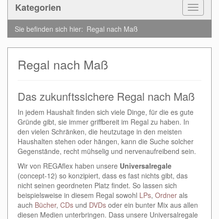
Kategorien
Toggle
Navigat
Sie befinden sich hier:
Regal nach Maß
Regal nach Maß
Das zukunftssichere Regal nach Maß
In jedem Haushalt finden sich viele Dinge, für die es gute
Gründe gibt, sie immer griffbereit im Regal zu haben. In
den vielen Schränken, die heutzutage in den meisten
Haushalten stehen oder hängen, kann die Suche solcher
Gegenstände, recht mühselig und nervenaufreibend sein.
Wir von REGAflex haben unsere
Universalregale
(concept-12) so konzipiert, dass es fast nichts gibt, das
nicht seinen geordneten Platz findet. So lassen sich
beispielsweise in diesem Regal sowohl
LPs
,
Ordner
als
auch
Bücher
,
CDs
und
DVDs
oder ein bunter Mix aus allen
diesen Medien unterbringen. Dass unsere Universalregale