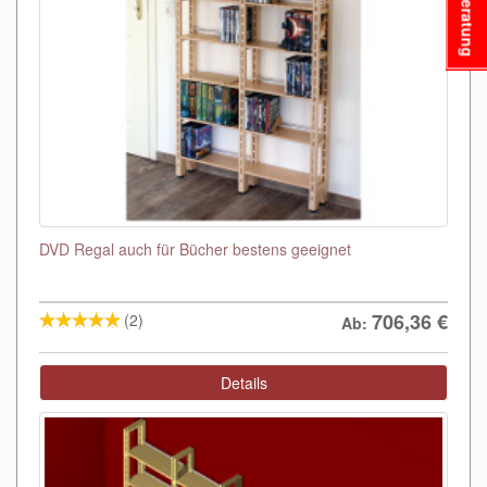
Beratung
DVD Regal auch für Bücher bestens geeignet
706,36
€
(2)
Ab:
Details