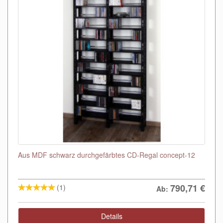
Aus MDF schwarz durchgefärbtes CD-Regal concept-12
790,71
€
(1)
Ab:
Details