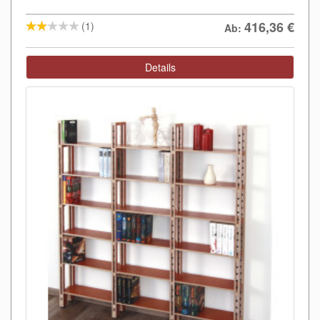
416,36
€
(1)
Ab:
Details