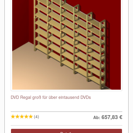
DVD Regal groß für über eintausend DVDs
657,83
€
(4)
Ab: