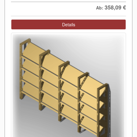
358,09
€
Ab:
Details