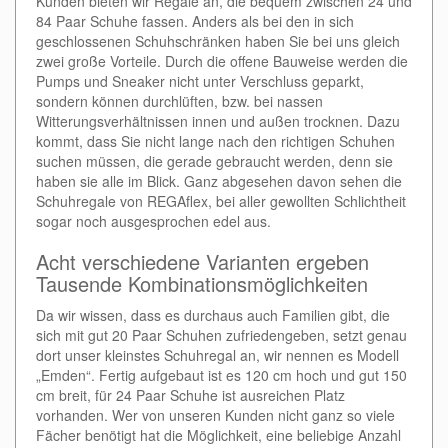
Kunden bieten wir Regale an, die bequem zwischen 24 und
84 Paar Schuhe fassen. Anders als bei den in sich
geschlossenen Schuhschränken haben Sie bei uns gleich
zwei große Vorteile. Durch die offene Bauweise werden die
Pumps und Sneaker nicht unter Verschluss geparkt,
sondern können durchlüften, bzw. bei nassen
Witterungsverhältnissen innen und außen trocknen. Dazu
kommt, dass Sie nicht lange nach den richtigen Schuhen
suchen müssen, die gerade gebraucht werden, denn sie
haben sie alle im Blick. Ganz abgesehen davon sehen die
Schuhregale von REGAflex, bei aller gewollten Schlichtheit
sogar noch ausgesprochen edel aus.
Acht verschiedene Varianten ergeben
Tausende Kombinationsmöglichkeiten
Da wir wissen, dass es durchaus auch Familien gibt, die
sich mit gut 20 Paar Schuhen zufriedengeben, setzt genau
dort unser kleinstes Schuhregal an, wir nennen es Modell
„Emden“. Fertig aufgebaut ist es 120 cm hoch und gut 150
cm breit, für 24 Paar Schuhe ist ausreichen Platz
vorhanden. Wer von unseren Kunden nicht ganz so viele
Fächer benötigt hat die Möglichkeit, eine beliebige Anzahl