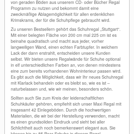
von geraden Böden aus unserem CD- oder Bücher Regal
Programm zu nutzen und bekommt damit eine
zweckmäßige Ablagemöglichkeit für allen erdenklichen
Krimskrams, der für die Schuhpflege gebraucht wird.
Zu unseren Bestsellern gehört das Schuhregal „Stuttgart“.
Mit einer belegten Fläche von 200 cm mal 225 cm ist es
beinahe quadratisch und macht aus jeder, vorher
langweiligen Wand, einen echten Farbtupfer. In welchem
Lack der dann erstrahlt, entscheiden unsere Kunden
selbst. Wir bieten unsere Regalwände für Schuhe optional
in elf unterschiedlichen Farben an, von denen mindestens
eine zum bereits vorhandenen Wohninterieur passen wird.
Es gibt auch die Möglichkeit, dass wir Ihr neues Schuhregal
mit Klarlack behandeln oder es bleibt so, wie es ist –
naturbelassen und, wie wir meinen, besonders schön.
Sollten auch Sie zum Kreis der leidenschaftlichen
Schuhkäufer gehören, empfiehlt sich unser Maxi Regal mit
insgesamt 42 Einlegeböden. Durch die hochwertigen
Materialien, die wir bei der Herstellung verwenden, macht
es einen grundsoliden Eindruck und sieht bei aller
Schlichtheit auch noch bemerkenswert elegant aus. Sie
können bis zu 85 Paar Schuhe in diesem Regal