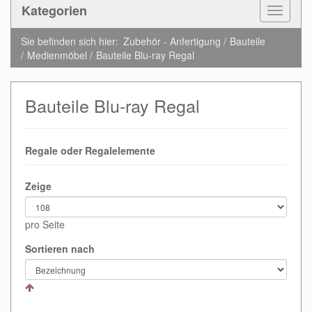
Kategorien
Toggle
Navigat
Sie befinden sich hier:
Zubehör - Anfertigung
Bauteile
Medienmöbel
Bauteile Blu-ray Regal
Bauteile Blu-ray Regal
Regale oder Regalelemente
Zeige
pro Seite
Sortieren nach