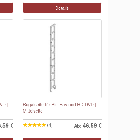
Details
VD |
Regalseite für Blu-Ray und HD-DVD |
Mittelseite
6,59
€
46,59
€
(4)
Ab: