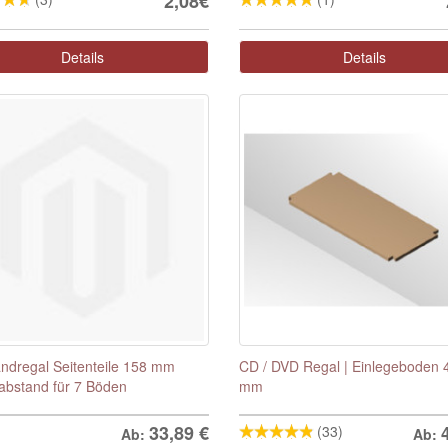
2,08€
Details
Details
ndregal Seitenteile 158 mm
CD / DVD Regal | Einlegeboden 
bstand für 7 Böden
mm
33,89
€
(33)
Ab:
Ab: