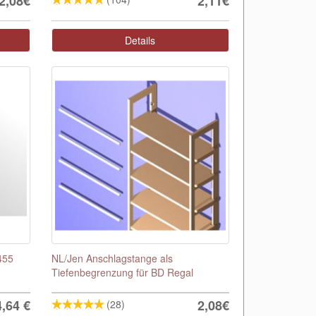
2,08€
2,11€
Details
455
NL/Jen Anschlagstange als
Tiefenbegrenzung für BD Regal
4,64
€
2,08€
(28)