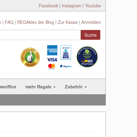
Facebook
|
Instagram
|
Youtube
n
FAQ
REGAklex der Blog
Zur Kasse
Anmelden
Suche
meoffice
mehr Regale
Zubehör