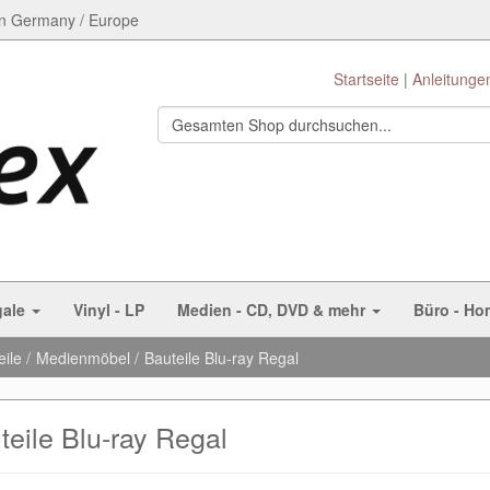
n Germany / Europe
Startseite
Anleitunge
gale
Vinyl - LP
Medien - CD, DVD & mehr
Büro - Ho
eile
Medienmöbel
Bauteile Blu-ray Regal
teile Blu-ray Regal