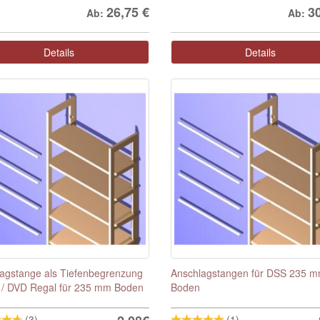
26,75
€
3
Ab:
Ab:
Details
Details
agstange als Tiefenbegrenzung
Anschlagstangen für DSS 235 
 / DVD Regal für 235 mm Boden
Boden
(3)
(1)