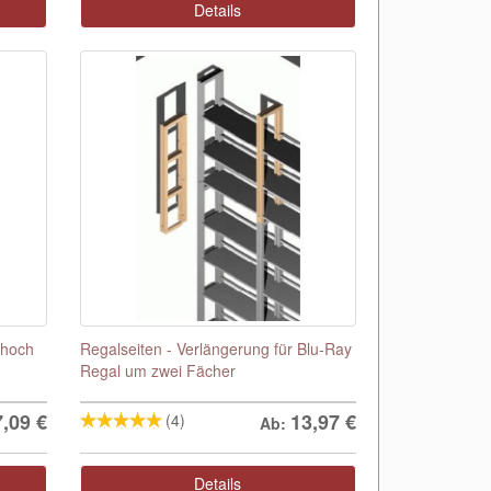
Details
 hoch
Regalseiten - Verlängerung für Blu-Ray
Regal um zwei Fächer
7,09
€
13,97
€
(4)
Ab:
Details