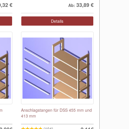
0,32
€
33,89
€
Ab:
Details
mm
Anschlagstangen für DSS 455 mm und
413 mm
(104)