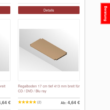
Beratung
Details
reit
Regalboden 17 cm tief 413 mm breit für
CD / DVD / Blu ray
4,64
€
4,64
€
(2)
Ab: