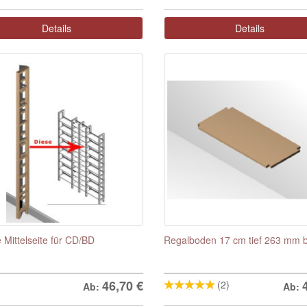
Details
Details
 Mittelseite für CD/BD
Regalboden 17 cm tief 263 mm b
46,70
€
(2)
Ab:
Ab: