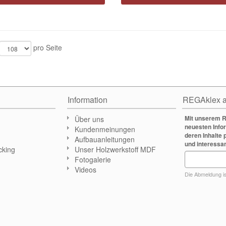
pro Seite
Information
REGAklex a
Mit unserem R
Über uns
neuesten Info
Kundenmeinungen
deren Inhalte 
Aufbauanleitungen
und interessa
cking
Unser Holzwerkstoff MDF
Fotogalerie
n
Videos
Die Abmeldung ist