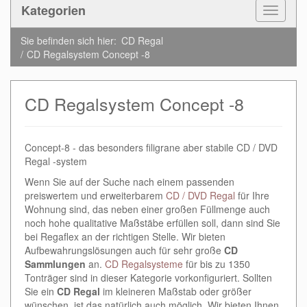
Kategorien
Toggle
Navigat
Sie befinden sich hier:
CD Regal
CD Regalsystem Concept -8
CD Regalsystem Concept -8
Concept-8 - das besonders filigrane aber stabile CD / DVD
Regal -system
Wenn Sie auf der Suche nach einem passenden
preiswertem und erweiterbarem
CD / DVD Regal
für Ihre
Wohnung sind, das neben einer großen Füllmenge auch
noch hohe qualitative Maßstäbe erfüllen soll, dann sind Sie
bei Regaflex an der richtigen Stelle. Wir bieten
Aufbewahrungslösungen auch für sehr große
CD
Sammlungen
an.
CD Regalsysteme
für bis zu 1350
Tonträger sind in dieser Kategorie vorkonfiguriert. Sollten
Sie ein
CD Regal
im kleineren Maßstab oder größer
wünschen, ist das natürlich auch möglich. Wir bieten Ihnen