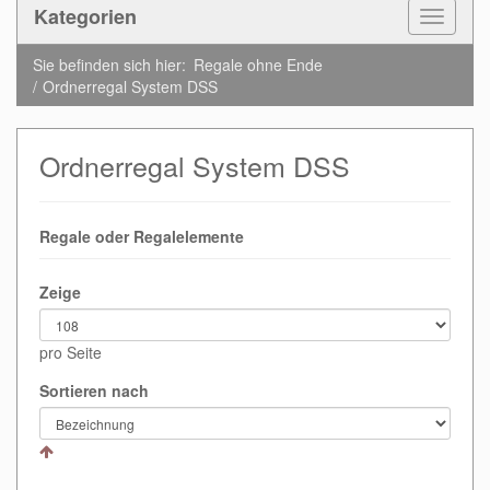
Kategorien
Toggle
Navigat
Sie befinden sich hier:
Regale ohne Ende
Ordnerregal System DSS
Ordnerregal System DSS
Regale oder Regalelemente
Zeige
pro Seite
Sortieren nach