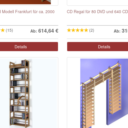
 Modell Frankfurt für ca. 2000
CD Regal für 80 DVD und 640 CD
614,64
€
31
(15)
(2)
Ab:
Ab:
Details
Details