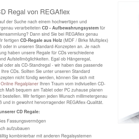
D Regal von REGAflex
 auf der Suche nach einem hochwertigen und
ergenau verarbeiteten
CD - Aufbewahrungsystem
für
iensammlung? Dann sind Sie bei REGAflex genau
Wir fertigen
CD-Regale aus Holz
(MDF / Birke Multiplex)
 oder in unseren Standard-Konzepten an. Je nach
ung haben unsere Regale für CDs verschiedene
nd Aufstellmöglichkeiten. Egal ob Hängeregal,
l oder als CD-Standregal - wir haben das passende
 Ihre CDs. Sollten Sie unter unseren Standard
zepten nicht fündig werden, können Sie sich mit
m
Online Regalplaner
Ihren Traum vom indiviuellen CD-
ch Maß bequem am Tablet oder PC zuhause planen
t bestellen. Wir fertigen jeden Wunsch millimetergenau
 und in gewohnt hervorragender REGAflex-Qualität.
 unserer CD Regale:
ßes Fassungsvermögen
ach aufzubauen
fälltig kombinierbar mit anderen Regalsystemen