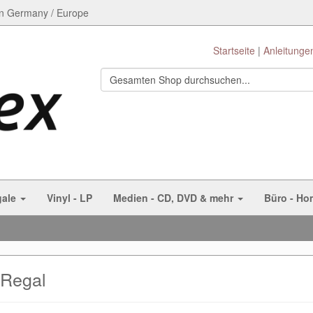
n Germany / Europe
Startseite
Anleitunge
gale
Vinyl - LP
Medien - CD, DVD & mehr
Büro - Ho
Regal