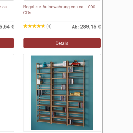
 ca.
Regal zur Aufbewahrung von ca. 1000
CDs
5,54
€
289,15
€
(4)
Ab:
Details