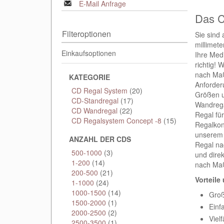
E-Mail Anfrage
Das C
Filteroptionen
Sie sind
millimet
Einkaufsoptionen
Ihre Med
richtig! 
nach Maß
KATEGORIE
Anforder
CD Regal System
(20)
Größen u
CD-Standregal
(17)
Wandrega
CD Wandregal
(22)
Regal für
CD Regalsystem Concept -8
(15)
Regalkon
unsere
ANZAHL DER CDS
Regal na
500-1000
(3)
und direk
1-200
(14)
nach Maß
200-500
(21)
Vorteile
1-1000
(24)
1000-1500
(14)
Gro
1500-2000
(1)
Einf
2000-2500
(2)
Viel
2500-3500
(1)