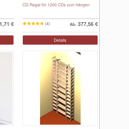
CD-Regal für 1200 CDs zum hängen
1,71
€
377,56
€
(4)
Ab:
Details