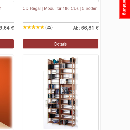
Beratung
11
CD-Regal | Modul für 180 CDs | 5 Böden
9,64
€
66,81
€
(22)
Ab:
Details