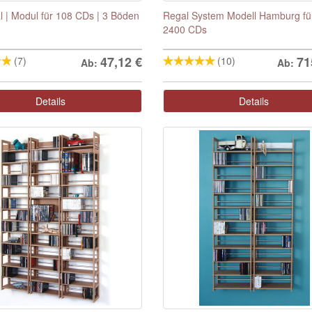
 | Modul für 108 CDs | 3 Böden
Regal System Modell Hamburg für
2400 CDs
47,12
€
71
(7)
(10)
Ab:
Ab:
Details
Details