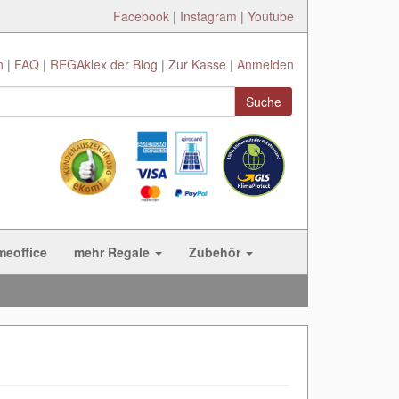
Facebook
|
Instagram
|
Youtube
n
FAQ
REGAklex der Blog
Zur Kasse
Anmelden
Suche
meoffice
mehr Regale
Zubehör