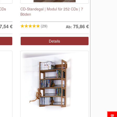
 CDs
CD-Standegal | Modul für 252 CDs | 7
Böden
7,54
€
75,86
€
(29)
Ab:
Details