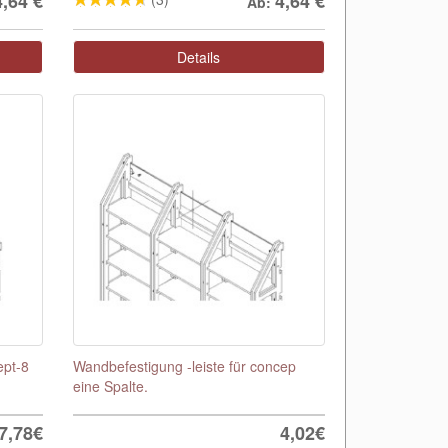
4,64
€
4,64
€
Ab:
Details
ept-8
Wandbefestigung -leiste für concep
eine Spalte.
7,78€
4,02€