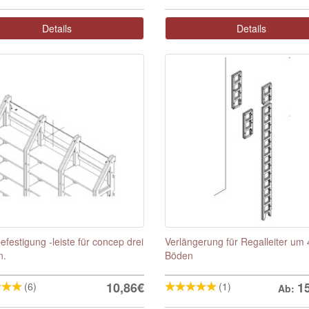
Details
Details
festigung -leiste für concep drei
Verlängerung für Regalleiter um 
n.
Böden
10,86€
1
(6)
(1)
Ab: