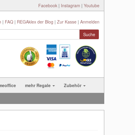
Facebook
|
Instagram
|
Youtube
n
FAQ
REGAklex der Blog
Zur Kasse
Anmelden
Suche
meoffice
mehr Regale
Zubehör