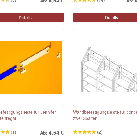
4,64
€
Ab:
Ab:
Details
Details
festigungsleiste für Jennifer
Wandbefestigungsleiste für conc
tenregal
zwei Spalten
4,64
€
(1)
(2)
Ab: