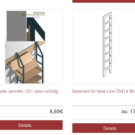
teile Jennifer CD1 oben schräg
Seitenteil für New-Line DVD 6 B
4,69€
1
Ab:
Details
Details