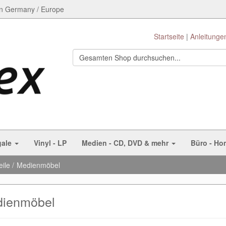
n Germany / Europe
Startseite
Anleitunge
gale
Vinyl - LP
Medien - CD, DVD & mehr
Büro - Ho
eile
Medienmöbel
ienmöbel