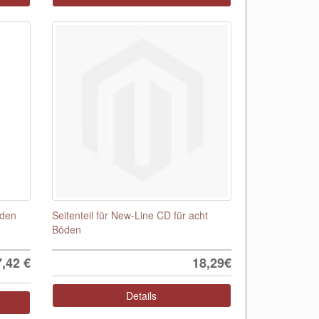
öden
Seitenteil für New-Line CD für acht
Böden
7,42
€
18,29€
Details