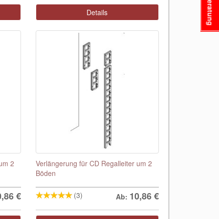
Beratung
Details
 um 2
Verlängerung für CD Regalleiter um 2
Böden
0,86
€
10,86
€
(3)
Ab: