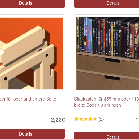
Details
Details
der für ober und untere Seite
Staukasten für 455 mm oder 41
breite Böden 8 cm hoch
2,23€
1
(2)
Details
Details